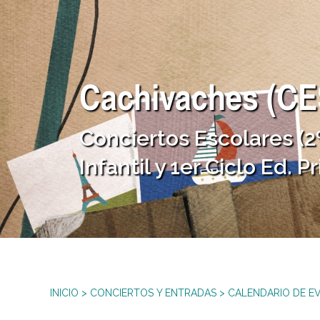
Cachivaches (CE
Conciertos Escolares (2º
Infantil y 1er Ciclo Ed. P
INICIO
>
CONCIERTOS Y ENTRADAS
>
CALENDARIO DE E