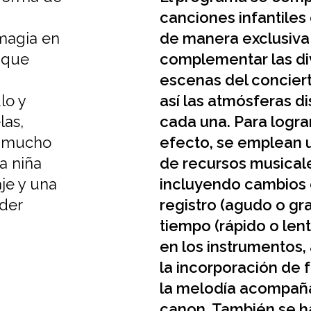
canciones infantile
 magia en
de manera exclusiva
 que
complementar las di
escenas del concier
lo y
así las atmósferas di
las,
cada una. Para logra
on mucho
efecto, se emplean 
na niña
de recursos musical
je y una
incluyendo cambios 
der
registro (agudo o gra
tiempo (rápido o lent
en los instrumentos
la incorporación de
la melodía acompaña
canon. También se h