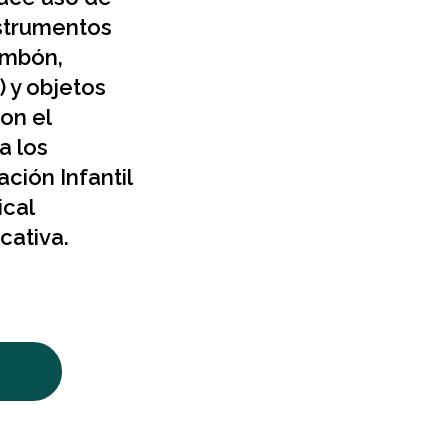
nstrumentos
ombón,
) y objetos
on el
a los
ción Infantil
ical
cativa.