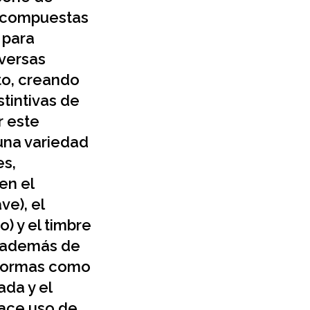
s compuestas
 para
versas
to, creando
stintivas de
r este
una variedad
es,
en el
ve), el
o) y el timbre
, además de
 formas como
da y el
ace uso de