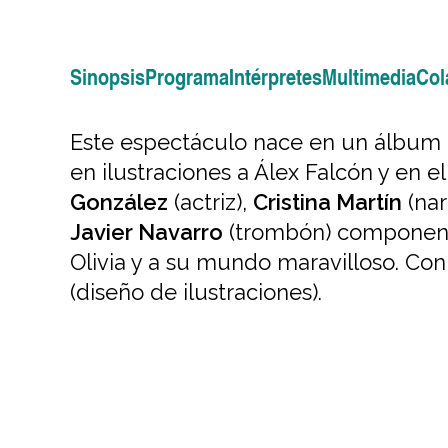
Sinopsis
Programa
Intérpretes
Multimedia
Col
Este espectáculo nace en un álbum 
en ilustraciones a Álex Falcón y en el
González
(actriz),
Cristina Martín
(nar
Javier Navarro
(trombón) componen el
Olivia y a su mundo maravilloso. Co
(diseño de ilustraciones).