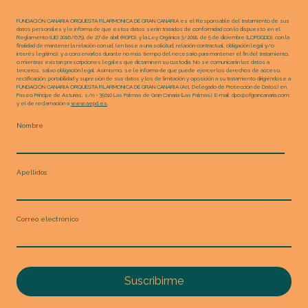
FUNDACIÓN CANARIA ORQUESTA FILARMONICA DE GRAN CANARIA es el Responsable del tratamiento de sus
datos personales y le informa de que estos datos serán tratados de conformidad con lo dispuesto en el
Reglamento (UE) 2016/679, de 27 de abril (RGPD), y la Ley Orgánica 3/2018, de 5 de diciembre (LOPDGDD), con la
finalidad de mantener la relación con ud. (en base a una solicitud, relación contractual, obligación legal y/o
interés legítimo); y a conservarlos durante no más tiempo del necesario para mantener el fin del tratamiento,
o mientras existan prescripciones legales que dictaminen su custodia. No se comunicarán los datos a
terceros, salvo obligación legal. Asimismo, se le informa de que puede ejercer los derechos de acceso,
rectificación, portabilidad y supresión de sus datos y los de limitación y oposición a su tratamiento dirigiéndose a
FUNDACIÓN CANARIA ORQUESTA FILARMONICA DE GRAN CANARIA (Att. Delegado de Protección de Datos) en
Paseo Príncipe de Asturias, s/n - 35010 Las Palmas de Gran Canaria (Las Palmas). E-mail: dpo@ofgrancanaria.com;
y el de reclamación a
www.aepd.es
.
Nombre
Apellidos
Correo electrónico
Suscribirme