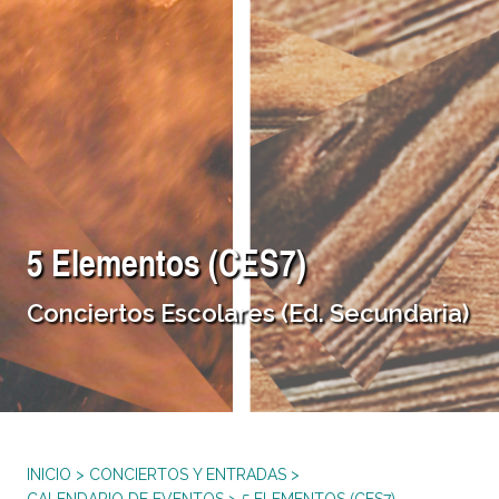
5 Elementos (CES7)
Conciertos Escolares (Ed. Secundaria)
INICIO
>
CONCIERTOS Y ENTRADAS
>