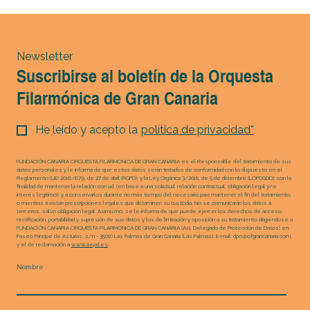
Newsletter
Suscribirse al boletín de la Orquesta
Filarmónica de Gran Canaria
He leído y acepto la
política de privacidad*
FUNDACIÓN CANARIA ORQUESTA FILARMONICA DE GRAN CANARIA es el Responsable del tratamiento de sus
datos personales y le informa de que estos datos serán tratados de conformidad con lo dispuesto en el
Reglamento (UE) 2016/679, de 27 de abril (RGPD), y la Ley Orgánica 3/2018, de 5 de diciembre (LOPDGDD), con la
finalidad de mantener la relación con ud. (en base a una solicitud, relación contractual, obligación legal y/o
interés legítimo); y a conservarlos durante no más tiempo del necesario para mantener el fin del tratamiento,
o mientras existan prescripciones legales que dictaminen su custodia. No se comunicarán los datos a
terceros, salvo obligación legal. Asimismo, se le informa de que puede ejercer los derechos de acceso,
rectificación, portabilidad y supresión de sus datos y los de limitación y oposición a su tratamiento dirigiéndose a
FUNDACIÓN CANARIA ORQUESTA FILARMONICA DE GRAN CANARIA (Att. Delegado de Protección de Datos) en
Paseo Príncipe de Asturias, s/n - 35010 Las Palmas de Gran Canaria (Las Palmas). E-mail: dpo@ofgrancanaria.com;
y el de reclamación a
www.aepd.es
.
Nombre