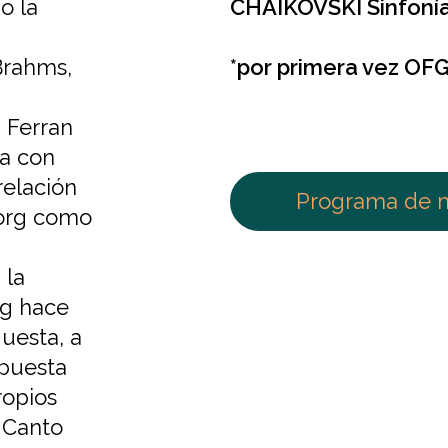
o la
CHAIKOVSKI
Sinfonía
Brahms,
*por primera vez OF
 Ferran
da con
relación
Programa de 
yborg como
 la
rg hace
questa, a
puesta
ropios
 Canto