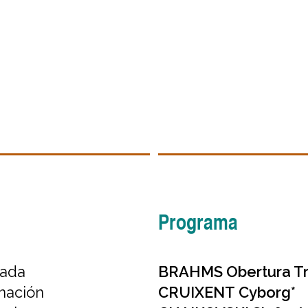
Programa
rada
BRAHMS
Obertura T
nación
CRUIXENT
Cyborg*