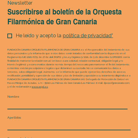
Newsletter
Suscribirse al boletín de la Orquesta
Filarmónica de Gran Canaria
He leído y acepto la
política de privacidad*
FUNDACIÓN CANARIA ORQUESTA FILARMONICA DE GRAN CANARIA es el Responsable del tratamiento de sus
datos personales y le informa de que estos datos serán tratados de conformidad con lo dispuesto en el
Reglamento (UE) 2016/679, de 27 de abril (RGPD), y la Ley Orgánica 3/2018, de 5 de diciembre (LOPDGDD), con la
finalidad de mantener la relación con ud. (en base a una solicitud, relación contractual, obligación legal y/o
interés legítimo); y a conservarlos durante no más tiempo del necesario para mantener el fin del tratamiento,
o mientras existan prescripciones legales que dictaminen su custodia. No se comunicarán los datos a
terceros, salvo obligación legal. Asimismo, se le informa de que puede ejercer los derechos de acceso,
rectificación, portabilidad y supresión de sus datos y los de limitación y oposición a su tratamiento dirigiéndose a
FUNDACIÓN CANARIA ORQUESTA FILARMONICA DE GRAN CANARIA (Att. Delegado de Protección de Datos) en
Paseo Príncipe de Asturias, s/n - 35010 Las Palmas de Gran Canaria (Las Palmas). E-mail: dpo@ofgrancanaria.com;
y el de reclamación a
www.aepd.es
.
Nombre
Apellidos